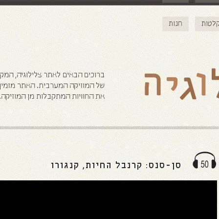
ליצירת קשר טלפו
לטות
חנות
02-561-0493 / 050-322-8070
ברוכים הבאים לאתר צלילוגיה, המק
של המוזיקה המערבית. האתר מזמין א
את החוויות המתקבלות מן המוזיקה.
סן-סנס: קרנבל החיות, קנגורו