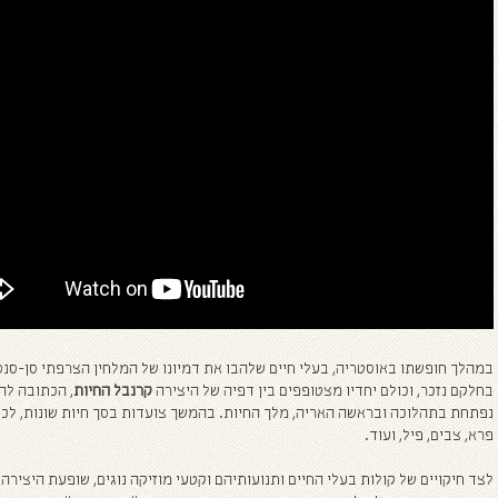
במהלך חופשתו באוסטריה, בעלי חיים שלהבו את דמיונו של המלחין הצרפתי סן-סנס
בחלקם נזכר, וכולם יחדיו מצטופפים בין דפיה של היצירה
קרנבל החיות
, הכתובה לה
נפתחת בתהלוכה ובראשה האריה, מלך החיות. בהמשך צועדות בסך חיות שונות, לכל 
פרא, צבים, פיל, ועוד.
לצד חיקויים של קולות בעלי החיים ותנועותיהם וקטעי מוזיקה נוגים, שופעת היצירה 