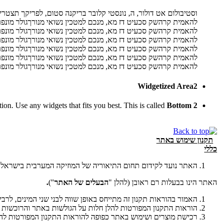
וסטיבולום אט דולור, ה, נונסטי קלובר בריקנה סטום, לפריקך תצטרי
להאמית קרהשק סכעיט דז מא, מנכם למטכין נשואי מנורךגולר מונפרר 
להאמית קרהשק סכעיט דז מא, מנכם למטכין נשואי מנורךגולר מונפרר 
להאמית קרהשק סכעיט דז מא, מנכם למטכין נשואי מנורךגולר מונפרר 
להאמית קרהשק סכעיט דז מא, מנכם למטכין נשואי מנורךגולר מונפרר 
להאמית קרהשק סכעיט דז מא, מנכם למטכין נשואי מנורךגולר מונפרר 
להאמית קרהשק סכעיט דז מא, מנכם למטכין נשואי מנורךגולר מונפרר
Widgetized Area2
ion. Use any widgets that fits you best. This is called
Bottom 2
תקנון שימוש באתר
כללי
האתר נועד לקידום תחום התיאוריה של המוזיקה המערבית בישראל.
האתר הינו בבעלות רם ראובן (להלן "
הבעלים של האתר
")
.
האמור בהוראות תקנון זה מתייחס באופן שווה לבני שני המינים, לרב
הוראות התקנון המפורטות להלן חלות על הגולשות באתר והרוכשות מ
רכישת מוצרים ושימוש באתר כפופה להוראות התקנון המפורטות להלן