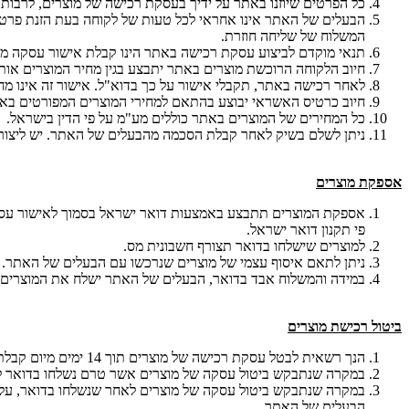
כל הפרטים שיוזנו באתר על ידיך בעסקת רכישה של מוצרים, לרבות
הבעלים של האתר אינו אחראי לכל טעות של לקוחה בעת הזנת פרטיה 
המשלוח של שליחה חוזרת.
תנאי מוקדם לביצוע עסקת רכישה באתר הינו קבלת אישור עסקה 
חיוב הלקוחה הרוכשת מוצרים באתר יתבצע בגין מחיר המוצרים א
לאחר רכישה באתר, תקבלי אישור על כך בדוא"ל. אישור זה אינו 
חיוב כרטיס האשראי יבוצע בהתאם למחירי המוצרים המפורטים בא
כל המחירים של המוצרים באתר כוללים מע"מ על פי הדין בישראל.
ניתן לשלם בשיק לאחר קבלת הסכמה מהבעלים של האתר. יש ליצור
אספקת מוצרים
אספקת המוצרים תתבצע באמצעות דואר ישראל בסמוך לאישור עסקת 
פי תקנון דואר ישראל.
למוצרים שישלחו בדואר תצורף חשבונית מס.
ניתן לתאם איסוף עצמי של מוצרים שנרכשו עם הבעלים של האתר.
במידה והמשלוח אבד בדואר, הבעלים של האתר ישלח את המוצרים במ
ביטול רכישת מוצרים
הנך רשאית לבטל עסקת רכישה של מוצרים תוך 14 ימים מיום קבלת המוצרים ו/או מיום אישור העסקה באתר, לפי המאוחר מבניהם. הביטול ייעשה בהודעה בכתב לכתובת הדוא"ל ramreu@gmail.com.
במקרה שנתבקש ביטול עסקה של מוצרים אשר טרם נשלחו בדואר ללקו
במקרה שנתבקש ביטול עסקה של מוצרים לאחר שנשלחו בדואר, עליך 
הבעלים של האתר.