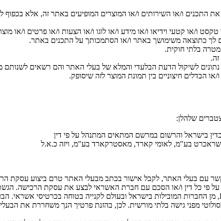
 את התכנים ו/או השירותים ו/או המוצרים המופיעים באתר זה, אלא בכפוף 
סט ו/או קטעי וידיאו ו/או מידע ו/או לוגו ו/או הצעות ו/או פרטים ו/או מוצרי
רם לך כתוצאה משימושך באתר ו/או הסתמכותך על התכנים באתר.
 מטרה בלתי חוקית.
ה.
ם נתונים לשיקול הדעת הבלעדי והמלא של בעלי האתר והם רשאים לשנותם 
/או הבדלים חיצוניים בין תמונת המוצר לזה שיסופק.
טברים שלהלן:
ראכרט בע"מ, לאומי קארד, מאסטרקארד בע"מ, ויזה כ.א.ל
ר קשר עם בעלי האתר, לקבל אישור בכתב מבעלי האתר טרם ביצוע עסקת ה
ל פי כל דין ו/או הסכם עם חברת האשראי לבצע את עסקת הרכישה. הגשת פ
סליקת האשראי מבוצעת ומאובטחת ע"י חברת טרנזילה ו-PAYPAL, מן החברות המובילות בישראל ובעולם לקני
ולוטי מפני גישה בלתי מורשית. לכן, בהזנת פרטיך הנך משחררת את הבעלים