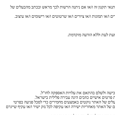
לתנאי תקנון זה ו/או אם ניתנה הרשות לכך מראש ובכתב מהבעלים של
ם ו/או תמונות ו/או ציורים ו/או שרטוטים ו/או רישומים ו/או עיצוב.
מעת לעת וללא הודעה מוקדמת.
רכישה ולשלם בהתאם את עלויות האספקה לחו"ל.
רטים אישיים כוזבים הינה עבירה פלילית בישראל.
יה בטוחה בכרטיסי אשראי. הבעלים של האתר נוקטים באמצעים מחמירים כדי לסכל פגיעה בפרטי
 של האתר מאחריות ישירה ו/או עקיפה לכל נזק ישיר ו/או עקיף שייגרם