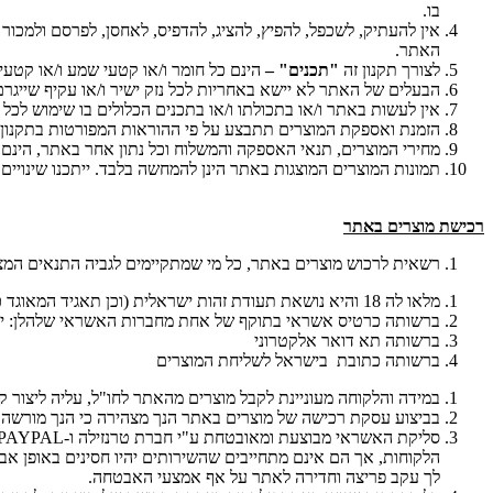
בו.
אין להעתיק, לשכפל, להפיץ, להציג, להדפיס, לאחסן, לפרסם ולמכור
האתר.
לצורך תקנון זה
"תכנים"
–
הינם כל חומר ו/או קטעי שמע ו/או קטעי טק
הבעלים של האתר לא יישא באחריות לכל נזק ישיר ו/או עקיף שייג
אין לעשות באתר ו/או בתכולתו ו/או בתכנים הכלולים בו שימוש לכל
הזמנת ואספקת המוצרים תתבצע על פי ההוראות המפורטות בתקנון ז
מחירי המוצרים, תנאי האספקה והמשלוח וכל נתון אחר באתר, הינ
תמונות המוצרים המוצגות באתר הינן להמחשה בלבד. ייתכנו שינויים ו
רכישת מוצרים באתר
רשאית לרכוש מוצרים באתר, כל מי שמתקיימים לגביה התנאים המצ
מלאו לה 18 והיא נושאת תעודת זהות ישראלית (וכן תאגיד המאוגד כדין בישראל והרשום במרשם המתאים המתנהל על פי דין
ברשותה כרטיס אשראי בתוקף של אחת מחברות האשראי שלהלן: יש
ברשותה תא דואר אלקטרוני
ברשותה כתובת בישראל לשליחת המוצרים
במידה והלקוחה מעוניינת לקבל מוצרים מהאתר לחו"ל, עליה ליצו
בביצוע עסקת רכישה של מוצרים באתר הנך מצהירה כי הנך מורשה ע
הלקוחות, אך הם אינם מתחייבים שהשירותים יהיו חסינים באופן אבס
לך עקב פריצה וחדירה לאתר על אף אמצעי האבטחה.