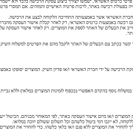
 פרטי כרטיס האשראי, ישמשו לצורך ביצוע עסקת הרכישה בלבד ולא יישמר
בפעולת רכישה באתר, לרבות פרטיה האישיים והמזהים. אם תמסרי פרטי זיהו
מחברת האשראי אשר באמצעותה התחייבה הלקוחה לבצע את הרכישה.
ותם רכשה באמצעות כרטיס האשראי, רק לאחר קבלת אישור העסקה מחברת 
מחייב את הבעלים של האתר לספק את המוצרים. רק לאחר אישור העסקה על
תר.
 קשר בכתב עם הבעלים של האתר ולקבל מהם את הפרטים למשלוח השיק. תנ
הרכישה על ידי חברת האשראי ו/או פדיון השיק. המוצרים יסופקו באמצע
שלוח נוסף בהקדם האפשרי (בכפוף לזמינות המוצרים במלאי) וללא גביית 
חה, לא ייגבו דמי ביטול כלשהם וכל תשלום ששולם יזוכה במלואו.
להחזיר את המוצרים ללא פגם ו/או בלאי כלשהו. כדי להחזיר את המוצרים 