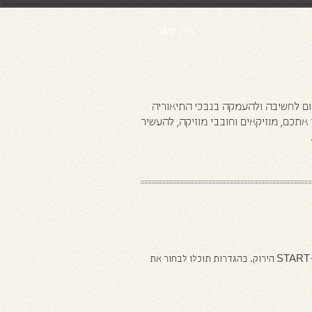
צרו קשר
ני
ום לחשיבה ולהעמקה בנבכי התיאוריה
תכם, מוזיקאים וחובבי מוזיקה, להעשיר
להתחלת התרגול, מבית היוצר של musictheory.net, הקליקו על כפתור ה-START הירוק. בהגדרות תוכלו לבחור את